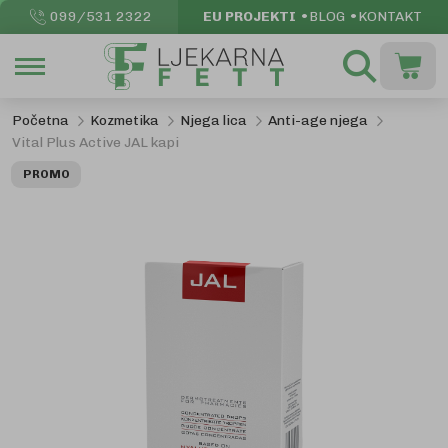
099/531 2322
EU PROJEKTI
BLOG
KONTAKT
Pretraži
Moja k
Početna
Kozmetika
Njega lica
Anti-age njega
Vital Plus Active JAL kapi
Skip
PROMO
to
the
end
of
the
images
gallery