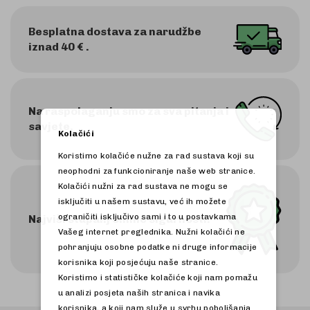
Besplatna dostava za narudžbe
iznad 40 € .
Na raspolaganju smo za sva pitanja i
savjete.
Kolačići
Koristimo kolačiće nužne za rad sustava koji su
neophodni za funkcioniranje naše web stranice.
Kolačići nužni za rad sustava ne mogu se
isključiti u našem sustavu, već ih možete
ograničiti isključivo sami i to u postavkama
Najviši stupanj online sigurnosti.
Vašeg internet preglednika. Nužni kolačići ne
pohranjuju osobne podatke ni druge informacije
korisnika koji posjećuju naše stranice.
Koristimo i statističke kolačiće koji nam pomažu
u analizi posjeta naših stranica i navika
korisnika, a koji nam služe u svrhu poboljšanja