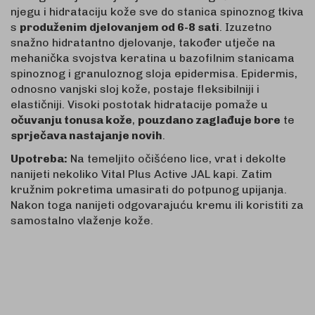
njegu i hidrataciju kože sve do stanica spinoznog tkiva
s
produženim djelovanjem od 6-8 sati
. Izuzetno
snažno hidratantno djelovanje, također utječe na
mehanička svojstva keratina u bazofilnim stanicama
spinoznog i granuloznog sloja epidermisa. Epidermis,
odnosno vanjski sloj kože, postaje fleksibilniji i
elastičniji. Visoki postotak hidratacije pomaže u
očuvanju tonusa kože
,
pouzdano zaglađuje bore
te
sprječava nastajanje novih
.
Upotreba:
Na temeljito očišćeno lice, vrat i dekolte
nanijeti nekoliko Vital Plus Active JAL kapi. Zatim
kružnim pokretima umasirati do potpunog upijanja.
Nakon toga nanijeti odgovarajuću kremu ili koristiti za
samostalno vlaženje kože.