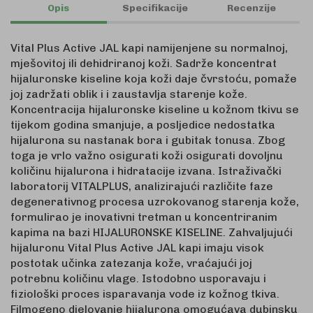
Opis
Specifikacije
Recenzije
Vital Plus Active JAL kapi namijenjene su normalnoj,
mješovitoj ili dehidriranoj koži. Sadrže koncentrat
hijaluronske kiseline koja koži daje čvrstoću, pomaže
joj zadržati oblik i i zaustavlja starenje kože.
Koncentracija hijaluronske kiseline u kožnom tkivu se
tijekom godina smanjuje, a posljedice nedostatka
hijalurona su nastanak bora i gubitak tonusa. Zbog
toga je vrlo važno osigurati koži osigurati dovoljnu
količinu hijalurona i hidratacije izvana. Istraživački
laboratorij VITALPLUS, analizirajući različite faze
degenerativnog procesa uzrokovanog starenja kože,
formulirao je inovativni tretman u koncentriranim
kapima na bazi HIJALURONSKE KISELINE. Zahvaljujući
hijaluronu Vital Plus Active JAL kapi imaju visok
postotak učinka zatezanja kože, vraćajući joj
potrebnu količinu vlage. Istodobno usporavaju i
fiziološki proces isparavanja vode iz kožnog tkiva.
Filmogeno djelovanje hijalurona omogućava dubinsku