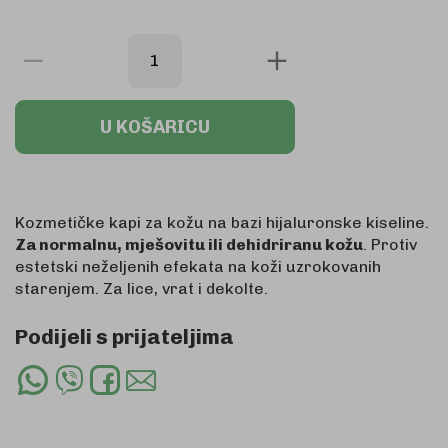
U KOŠARICU
Kozmetičke kapi za kožu na bazi hijaluronske kiseline.
Za normalnu, mješovitu ili dehidriranu kožu
. Protiv
estetski neželjenih efekata na koži uzrokovanih
starenjem. Za lice, vrat i dekolte.
Podijeli s prijateljima
Whatsapp
Viber
Facebook
Email
Share
Share
Share
Share