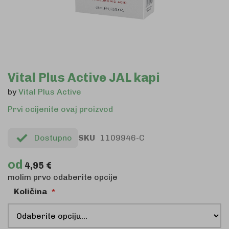
Skip
Vital Plus Active JAL kapi
to
by
Vital Plus Active
the
beginning
Prvi ocijenite ovaj proizvod
of
the
Dostupno
SKU
1109946-C
images
gallery
od
4,95 €
molim prvo odaberite opcije
Količina