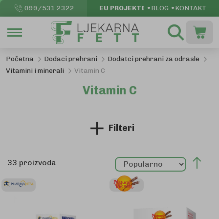
099/531 2322
EU PROJEKTI
BLOG
KONTAKT
Pretraži
Moja k
Početna
Dodaci prehrani
Dodatci prehrani za odrasle
Vitamini i minerali
Vitamin C
Vitamin C
Filteri
Pos
33
proizvoda
sil