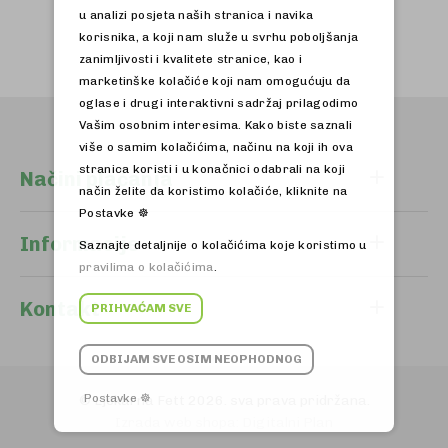
u analizi posjeta naših stranica i navika
korisnika, a koji nam služe u svrhu poboljšanja
zanimljivosti i kvalitete stranice, kao i
marketinške kolačiće koji nam omogućuju da
oglase i drugi interaktivni sadržaj prilagodimo
Vašim osobnim interesima. Kako biste saznali
više o samim kolačićima, načinu na koji ih ova
stranica koristi i u konačnici odabrali na koji
Načini plaćanja
način želite da koristimo kolačiće, kliknite na
Postavke ☸
Informacije
Saznajte detaljnije o kolačićima koje koristimo u
pravilima o kolačićima
.
Kontakt
PRIHVAĆAM SVE
ODBIJAM SVE OSIM NEOPHODNOG
Postavke ☸
© Ljekarna Fett 2026. sva prava pridržana.
Izrada web shopa:
Digitalni Plan