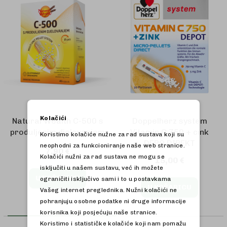
Kolačići
Natural Wealth C-500 s
Doppelherz system
produljenim djelovanjem
Vitamin C 750 + cink
Koristimo kolačiće nužne za rad sustava koji su
DEPO DIREKT
neophodni za funkcioniranje naše web stranice.
7,90 €
Kolačići nužni za rad sustava ne mogu se
15,00 €
isključiti u našem sustavu, već ih možete
U KOŠARICU
ograničiti isključivo sami i to u postavkama
U KOŠARICU
Vašeg internet preglednika. Nužni kolačići ne
pohranjuju osobne podatke ni druge informacije
korisnika koji posjećuju naše stranice.
Koristimo i statističke kolačiće koji nam pomažu