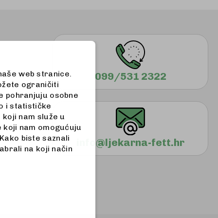
 naše web stranice.
099/531 2322
ožete ograničiti
 ne pohranjuju osobne
 i statističke
a koji nam služe u
iće koji nam omogućuju
Kako biste saznali
info@ljekarna-fett.hr
abrali na koji način