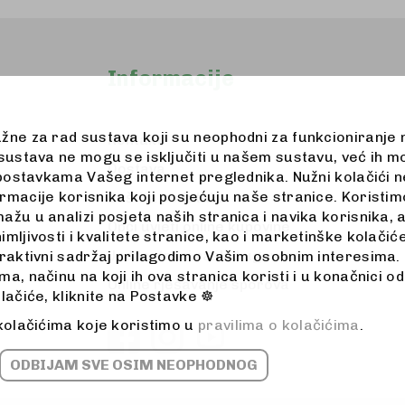
Informacije
užne za rad sustava koji su neophodni za funkcioniranje
Kontakt
 sustava ne mogu se isključiti u našem sustavu, već ih m
Dostava
u postavkama Vašeg internet preglednika. Nužni kolačići
rmacije korisnika koji posjećuju naše stranice. Koristimo
Zaštita podataka
ažu u analizi posjeta naših stranica i navika korisnika, 
Opći uvjeti online kupovine
imljivosti i kvalitete stranice, kao i marketinške kolač
Jednostrani raskid ugovora
eraktivni sadržaj prilagodimo Vašim osobnim interesima. 
a, načinu na koji ih ova stranica koristi i u konačnici od
Online rješavanje sporova
olačiće, kliknite na Postavke ☸
 kolačićima koje koristimo u
pravilima o kolačićima
.
ODBIJAM SVE OSIM NEOPHODNOG