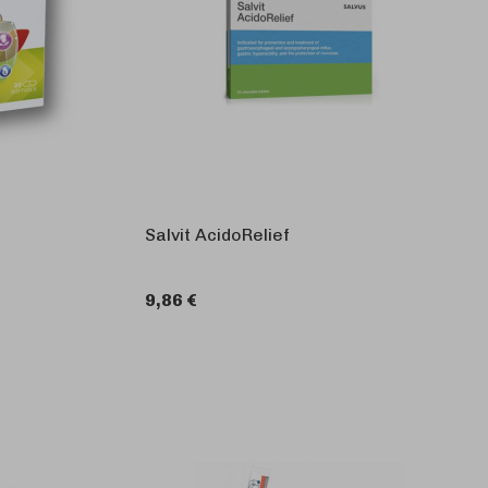
Salvit AcidoRelief
9,86 €
KOŠARICU
U KOŠARICU