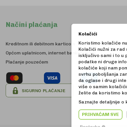
Načini plaćanja
Kolačići
Koristimo kolačiće n
Kreditnom ili debitnom karticom
Kolačići nužni za rad
Općom uplatnicom, internet bankarstvom
isključivo sami i to 
podatke ni druge info
Plaćanje pouzećem
kolačiće koji nam pom
svrhu poboljšanja zan
da oglase i drugi int
više o samim kolačićim
želite da koristimo k
Saznajte detaljnije o
PRIHVAĆAM SVE
Postavke ☸