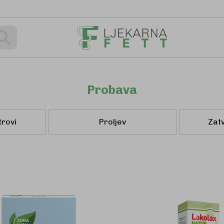
Pretraživanje
Probava
trovi
Proljev
Zatv