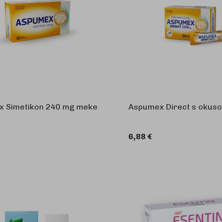
 Simetikon 240 mg meke
Aspumex Direct s okus
6,88 €
U KOŠARICU
U 