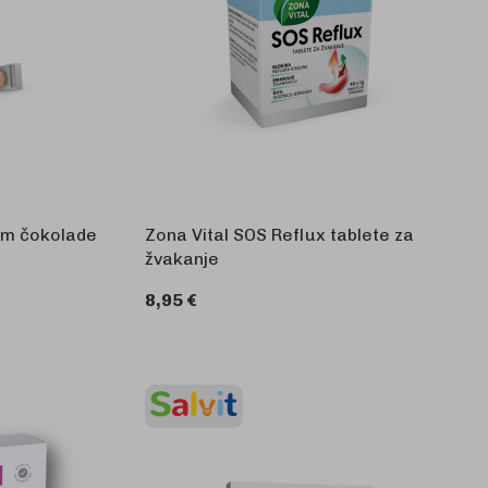
om čokolade
Zona Vital SOS Reflux tablete za
žvakanje
8,95 €
KOŠARICU
U KOŠARICU