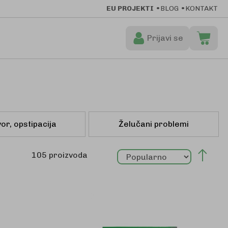
EU PROJEKTI
BLOG
KONTAKT
Prijavi se
Moja ko
Preskoči
na
sadržaj
or, opstipacija
Želučani problemi
Post
105
proizvoda
sila