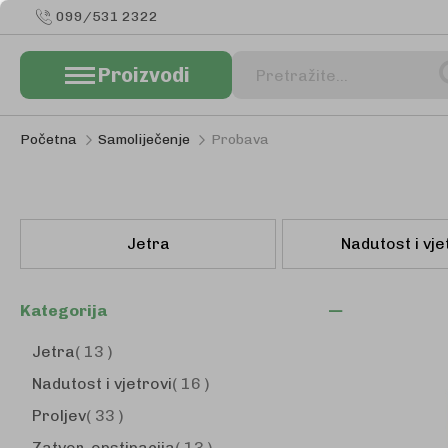
099/531 2322
Proizvodi
Pretraživanje
Početna
Samoliječenje
Probava
Jetra
Nadutost i vje
Kategorija
proizvodi
Jetra
13
proizvodi
Nadutost i vjetrovi
16
proizvodi
Proljev
33
proizvodi
Zatvor, opstipacija
13