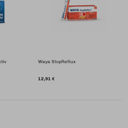
tiv
Waya StopReflux
12,91 €
KOŠARICU
U KOŠARICU