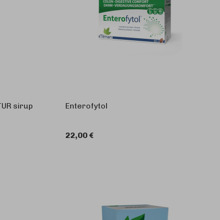
UR sirup
Enterofytol
22,00 €
KOŠARICU
U KOŠARICU