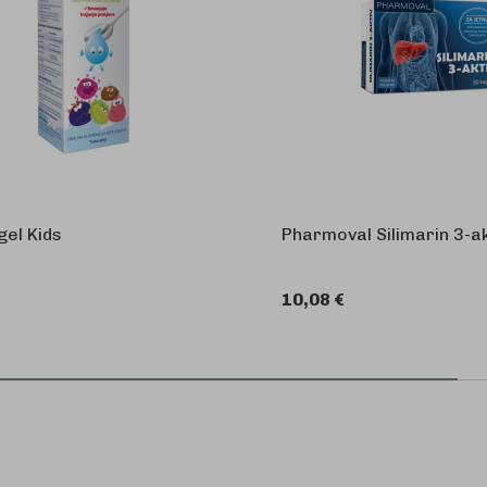
gel Kids
Pharmoval Silimarin 3-ak
10,08 €
U KOŠARICU
U 