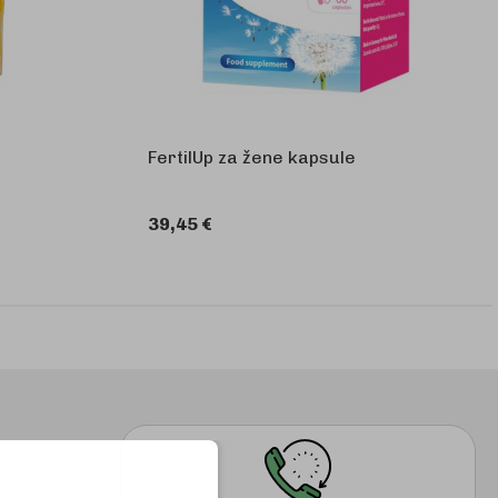
FertilUp za žene kapsule
39,45 €
KOŠARICU
U KOŠARICU