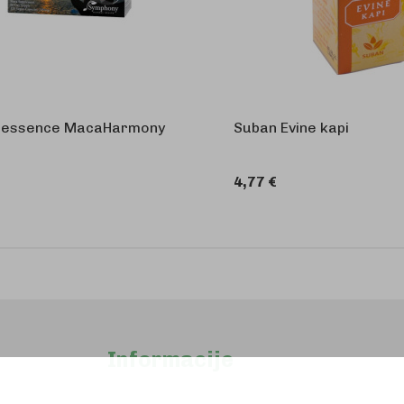
essence MacaHarmony
Suban Evine kapi
4,77 €
U KOŠARICU
U 
Informacije