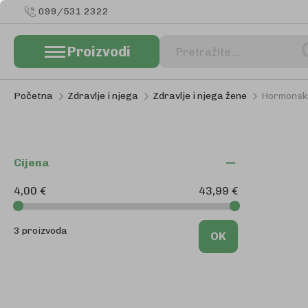
099/531 2322
Proizvodi
Pretraživanje
Početna
Zdravlje i njega
Zdravlje i njega žene
Hormonsk
Cijena
4,00 €
43,99 €
3 proizvoda
OK