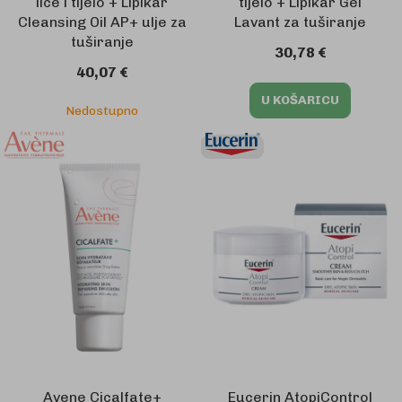
lice i tijelo + Lipikar
tijelo + Lipikar Gel
Cleansing Oil AP+ ulje za
Lavant za tuširanje
tuširanje
30,78 €
40,07 €
U KOŠARICU
Nedostupno
Avene Cicalfate+
Eucerin AtopiControl