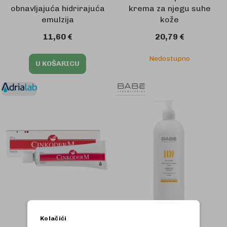
obnavljajuća hidrirajuća
krema za njegu suhe
emulzija
kože
11,60 €
20,79 €
Nedostupno
U KOŠARICU
Kolačići