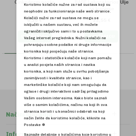
Cinkoderm pasta
BABÉ Laboratorios Ulje
Koristimo kolačiće nužne za rad sustava koji su
za kupanje
neophodni za funkcioniranje naše web stranice.
Kolačići nužni za rad sustava ne mogu se
6,26 €
22,55 €
isključiti u našem sustavu, već ih možete
ograničiti isključivo sami i to u postavkama
U KOŠARICU
U KOŠARICU
Vašeg internet preglednika. Nužni kolačići ne
pohranjuju osobne podatke ni druge informacije
korisnika koji posjećuju naše stranice.
Koristimo i statističke kolačiće koji nam pomažu
u analizi posjeta naših stranica i navika
korisnika, a koji nam služe u svrhu poboljšanja
zanimljivosti i kvalitete stranice, kao i
marketinške kolačiće koji nam omogućuju da
oglase i drugi interaktivni sadržaj prilagodimo
Vašim osobnim interesima. Kako biste saznali
više o samim kolačićima, načinu na koji ih ova
stranica koristi i u konačnici odabrali na koji
Načini plaćanja
način želite da koristimo kolačiće, kliknite na
Postavke ☸
Informacije
Saznajte detaljnije o kolačićima koje koristimo u