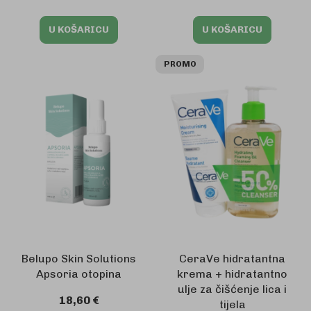
U KOŠARICU
U KOŠARICU
PROMO
Belupo Skin Solutions
CeraVe hidratantna
Apsoria otopina
krema + hidratantno
ulje za čišćenje lica i
18,60 €
tijela