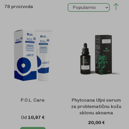
Pos
78
proizvoda
sil
P.O.L. Care
Phytocana Uljni serum
za problematičnu kožu
sklonu aknama
Od
10,97 €
20,00 €