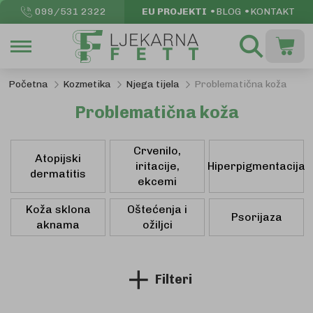
099/531 2322
EU PROJEKTI
BLOG
KONTAKT
Pretraži
Moja k
Početna
Kozmetika
Njega tijela
Problematična koža
Problematična koža
Crvenilo,
Atopijski
iritacije,
Hiperpigmentacija
dermatitis
ekcemi
Koža sklona
Oštećenja i
Psorijaza
aknama
ožiljci
Filteri