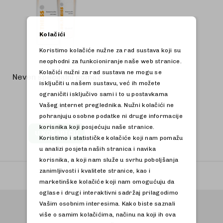
Kolačići
Koristimo kolačiće nužne za rad sustava koji su
neophodni za funkcioniranje naše web stranice.
Kolačići nužni za rad sustava ne mogu se
Neven specijalni pomaz
isključiti u našem sustavu, već ih možete
ograničiti isključivo sami i to u postavkama
Vašeg internet preglednika. Nužni kolačići ne
8,20 €
pohranjuju osobne podatke ni druge informacije
korisnika koji posjećuju naše stranice.
U KOŠARICU
Koristimo i statističke kolačiće koji nam pomažu
u analizi posjeta naših stranica i navika
korisnika, a koji nam služe u svrhu poboljšanja
zanimljivosti i kvalitete stranice, kao i
marketinške kolačiće koji nam omogućuju da
oglase i drugi interaktivni sadržaj prilagodimo
Vašim osobnim interesima. Kako biste saznali
više o samim kolačićima, načinu na koji ih ova