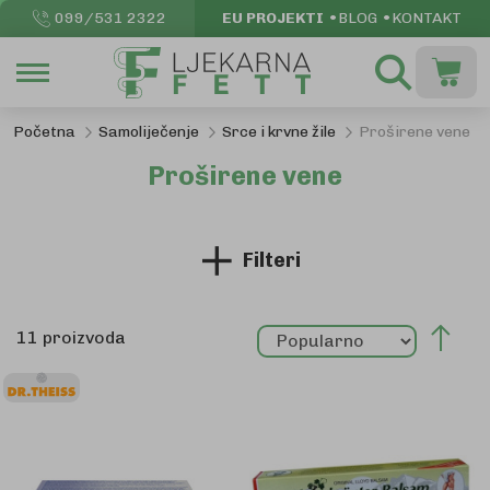
099/531 2322
EU PROJEKTI
BLOG
KONTAKT
Pretraži
Moja k
Početna
Samoliječenje
Srce i krvne žile
Proširene vene
Proširene vene
Filteri
Pos
11
proizvoda
sil