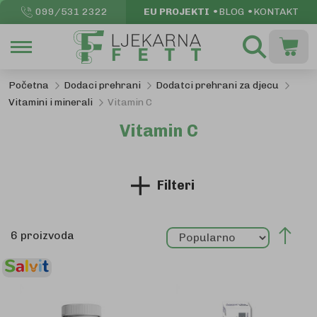
099/531 2322
EU PROJEKTI
BLOG
KONTAKT
Pretraži
Moja k
Početna
Dodaci prehrani
Dodatci prehrani za djecu
Vitamini i minerali
Vitamin C
Vitamin C
Filteri
Pos
6
proizvoda
sil