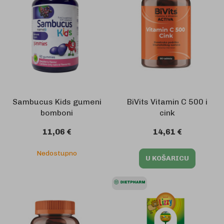
Sambucus Kids gumeni
BiVits Vitamin C 500 i
bomboni
cink
11,06 €
14,61 €
Nedostupno
U KOŠARICU