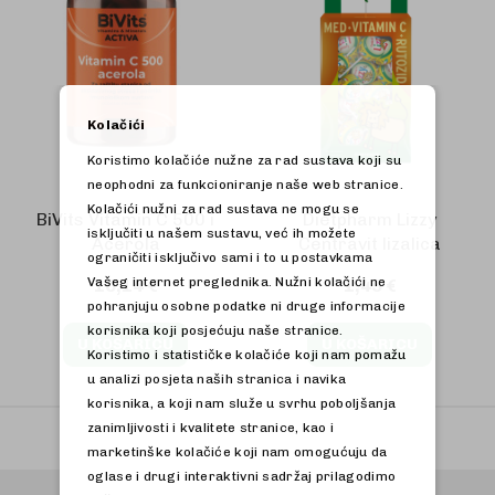
Kolačići
Koristimo kolačiće nužne za rad sustava koji su
neophodni za funkcioniranje naše web stranice.
Kolačići nužni za rad sustava ne mogu se
BiVits Vitamin C 500 i
Dietpharm Lizzy
isključiti u našem sustavu, već ih možete
Acerola
Centravit lizalica
ograničiti isključivo sami i to u postavkama
Vašeg internet preglednika. Nužni kolačići ne
10,14 €
1,45 €
pohranjuju osobne podatke ni druge informacije
korisnika koji posjećuju naše stranice.
U KOŠARICU
U KOŠARICU
Koristimo i statističke kolačiće koji nam pomažu
u analizi posjeta naših stranica i navika
korisnika, a koji nam služe u svrhu poboljšanja
zanimljivosti i kvalitete stranice, kao i
marketinške kolačiće koji nam omogućuju da
oglase i drugi interaktivni sadržaj prilagodimo