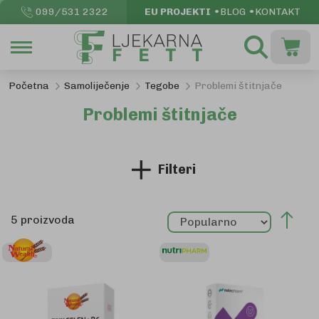
099/531 2322
EU PROJEKTI
BLOG
KONTAKT
Pretraži
Moja k
Početna
Samoliječenje
Tegobe
Problemi štitnjače
Problemi štitnjače
Filteri
Pos
5
proizvoda
sil