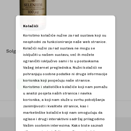
Kolačići
Koristimo kolačiće nužne za rad sustava koji su
neophodni za funkcioniranje naše web stranice.
Kolačići nužni za rad sustava ne mogu se
Solgar Selenium tablete
isključiti u našem sustavu, već ih možete
ograničiti isključivo sami i to u postavkama
Vašeg internet preglednika. Nužni kolačići ne
18,32 €
pohranjuju osobne podatke ni druge informacije
korisnika koji posjećuju naše stranice.
U KOŠARICU
Koristimo i statističke kolačiće koji nam pomažu
u analizi posjeta naših stranica i navika
korisnika, a koji nam služe u svrhu poboljšanja
zanimljivosti i kvalitete stranice, kao i
marketinške kolačiće koji nam omogućuju da
oglase i drugi interaktivni sadržaj prilagodimo
Vašim osobnim interesima. Kako biste saznali