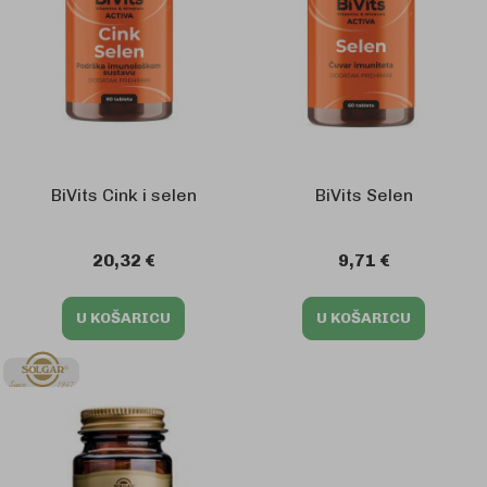
BiVits Cink i selen
BiVits Selen
20,32 €
9,71 €
U KOŠARICU
U KOŠARICU