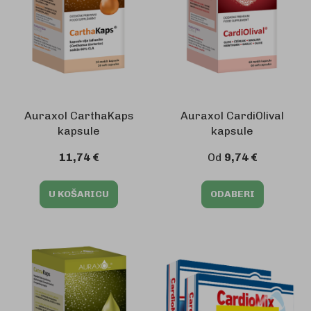
Auraxol CarthaKaps
Auraxol CardiOlival
kapsule
kapsule
11,74 €
Od
9,74 €
U KOŠARICU
ODABERI