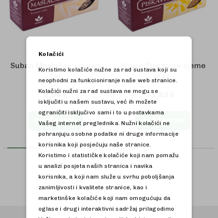
Kolačići
Suban Maslačak korijen
Suban Piskavica sjeme
Koristimo kolačiće nužne za rad sustava koji su
čaj
čaj
neophodni za funkcioniranje naše web stranice.
Kolačići nužni za rad sustava ne mogu se
2,06 €
1,83 €
isključiti u našem sustavu, već ih možete
ograničiti isključivo sami i to u postavkama
U KOŠARICU
U KOŠARICU
Vašeg internet preglednika. Nužni kolačići ne
pohranjuju osobne podatke ni druge informacije
korisnika koji posjećuju naše stranice.
Koristimo i statističke kolačiće koji nam pomažu
u analizi posjeta naših stranica i navika
korisnika, a koji nam služe u svrhu poboljšanja
zanimljivosti i kvalitete stranice, kao i
marketinške kolačiće koji nam omogućuju da
oglase i drugi interaktivni sadržaj prilagodimo