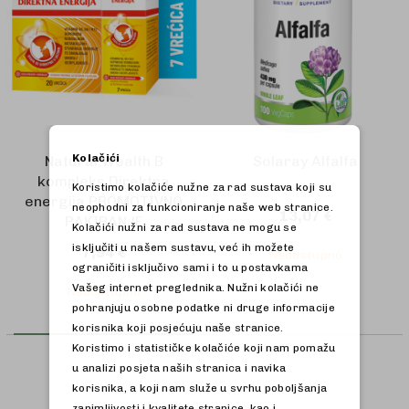
Kolačići
Natural Wealth B
Solaray Alfalfa
kompleks Direktna
Koristimo kolačiće nužne za rad sustava koji su
energija PROMOTIVNO
neophodni za funkcioniranje naše web stranice.
13,07 €
PAKIRANJE
Kolačići nužni za rad sustava ne mogu se
isključiti u našem sustavu, već ih možete
7,94 €
Nedostupno
ograničiti isključivo sami i to u postavkama
Vašeg internet preglednika. Nužni kolačići ne
Nedostupno
pohranjuju osobne podatke ni druge informacije
korisnika koji posjećuju naše stranice.
Koristimo i statističke kolačiće koji nam pomažu
u analizi posjeta naših stranica i navika
korisnika, a koji nam služe u svrhu poboljšanja
zanimljivosti i kvalitete stranice, kao i