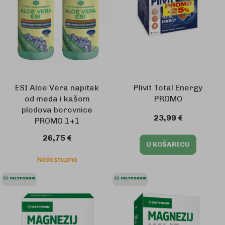
ESI Aloe Vera napitak
Plivit Total Energy
od meda i kašom
PROMO
plodova borovnice
23,99 €
PROMO 1+1
26,75 €
U KOŠARICU
Nedostupno