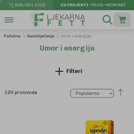
099/531 2322
EU PROJEKTI
BLOG
KONTAKT
Pretraži
Moja k
Početna
Samoliječenje
Umor i energija
Umor i energija
Filteri
Pos
120
proizvoda
sil