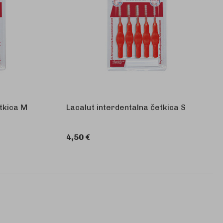
tkica M
Lacalut interdentalna četkica S
4,50 €
KOŠARICU
U KOŠARICU