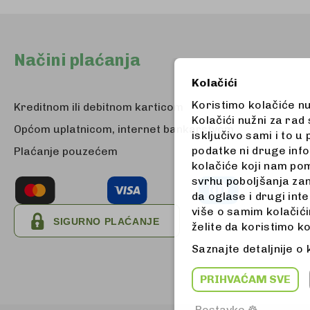
Načini plaćanja
Kolačići
Koristimo kolačiće n
Kreditnom ili debitnom karticom
Kolačići nužni za rad
Općom uplatnicom, internet bankarstvom
isključivo sami i to 
podatke ni druge info
Plaćanje pouzećem
kolačiće koji nam pom
svrhu poboljšanja zan
da oglase i drugi int
više o samim kolačićim
želite da koristimo k
Saznajte detaljnije o
PRIHVAĆAM SVE
Postavke ☸