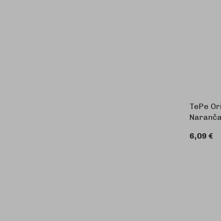
TePe Ori
Naranča
6,09 €