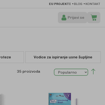
EU PROJEKTI
BLOG
KONTAKT
Prijavi se
Moja ko
Preskoči
na
sadržaj
roteze
Vodice za ispiranje usne šupljine
Post
35
proizvoda
sila