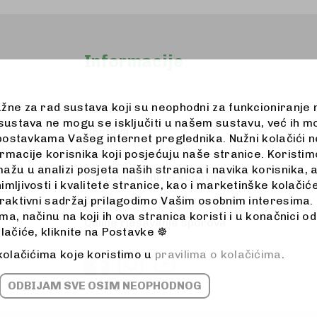
Informacije
užne za rad sustava koji su neophodni za funkcioniranje
Kontakt
 sustava ne mogu se isključiti u našem sustavu, već ih m
Dostava
u postavkama Vašeg internet preglednika. Nužni kolačići
rmacije korisnika koji posjećuju naše stranice. Koristimo
Zaštita podataka
ažu u analizi posjeta naših stranica i navika korisnika, 
Opći uvjeti online kupovine
imljivosti i kvalitete stranice, kao i marketinške kolač
Jednostrani raskid ugovora
eraktivni sadržaj prilagodimo Vašim osobnim interesima. 
a, načinu na koji ih ova stranica koristi i u konačnici od
Online rješavanje sporova
olačiće, kliknite na Postavke ☸
 kolačićima koje koristimo u
pravilima o kolačićima
.
ODBIJAM SVE OSIM NEOPHODNOG