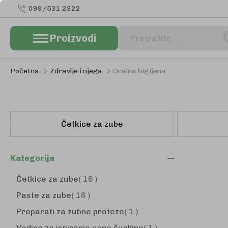
099/531 2322
Proizvodi
Pretraživanje
Početna
Zdravlje i njega
Oralna higijena
Četkice za zube
Kategorija
proizvodi
Četkice za zube
16
proizvodi
Paste za zube
16
proizvod
Preparati za zubne proteze
1
proizvod
Vodice za ispiranje usne šupljine
1