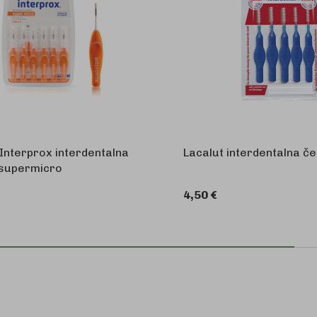
Interprox interdentalna
Lacalut interdentalna če
 supermicro
4,50 €
U KOŠARICU
U 