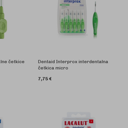
lne četkice
Dentaid Interprox interdentalna
četkica micro
7,75 €
KOŠARICU
U KOŠARICU