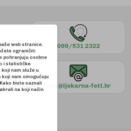
 naše web stranice.
099/531 2322
ožete ograničiti
 ne pohranjuju osobne
 i statističke
a koji nam služe u
iće koji nam omogućuju
Kako biste saznali
info@ljekarna-fett.hr
abrali na koji način