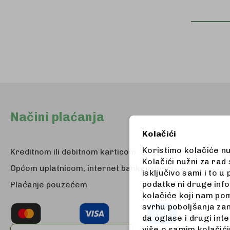
Načini plaćanja
Kolačići
Koristimo kolačiće n
Kreditnom ili debitnom karticom
Kolačići nužni za rad
Općom uplatnicom, internet bankarstvom
isključivo sami i to 
podatke ni druge info
Plaćanje pouzećem
kolačiće koji nam pom
svrhu poboljšanja zan
da oglase i drugi int
više o samim kolačićim