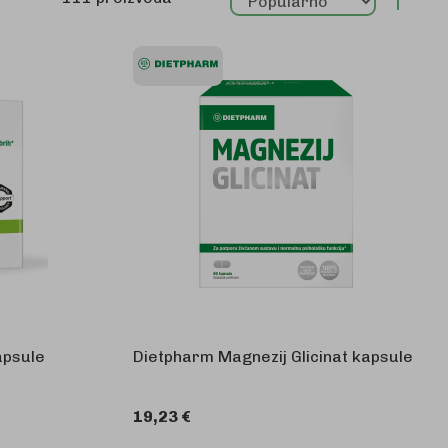
sila
apsule
Dietpharm Magnezij Glicinat kapsule
19,23 €
KOŠARICU
U KOŠARICU