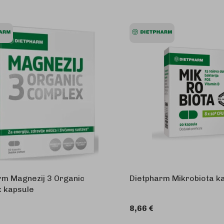
rm Magnezij 3 Organic
Dietpharm Mikrobiota k
 kapsule
8,66 €
U KOŠARICU
U 