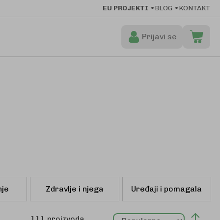
EU PROJEKTI
BLOG
KONTAKT
Prijavi se
Moja ko
Preskoči
na
sadržaj
nje
Zdravlje i njega
Uređaji i pomagala
Post
111
proizvoda