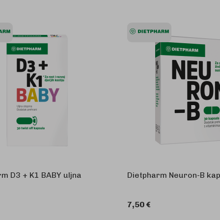
rm D3 + K1 BABY uljna
Dietpharm Neuron-B kap
7,50 €
U 