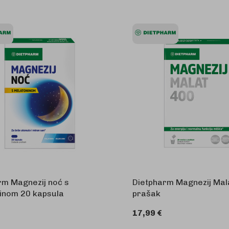
rm Magnezij noć s
Dietpharm Magnezij Mal
inom 20 kapsula
prašak
17,99 €
U 