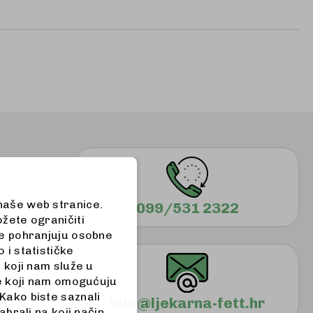
 naše web stranice.
099/531 2322
ožete ograničiti
 ne pohranjuju osobne
 i statističke
a koji nam služe u
iće koji nam omogućuju
Kako biste saznali
info@ljekarna-fett.hr
abrali na koji način