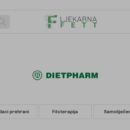
Pretraživanje
daci prehrani
Fitoterapija
Samoliječe