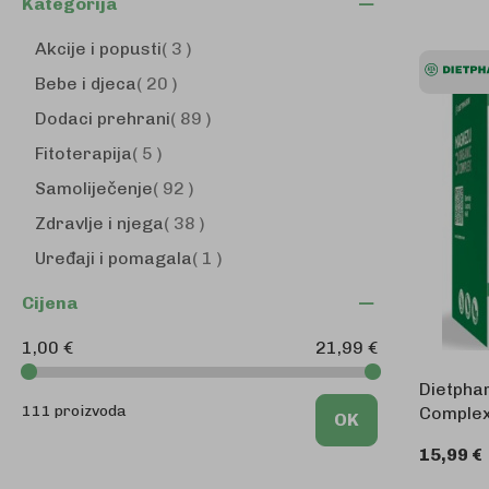
Kategorija
proizvodi
Akcije i popusti
3
proizvodi
Bebe i djeca
20
proizvodi
Dodaci prehrani
89
proizvodi
Fitoterapija
5
proizvodi
Samoliječenje
92
proizvodi
Zdravlje i njega
38
proizvod
Uređaji i pomagala
1
Cijena
1,00 €
21,99 €
Dietpha
111 proizvoda
Complex
OK
15,99 €