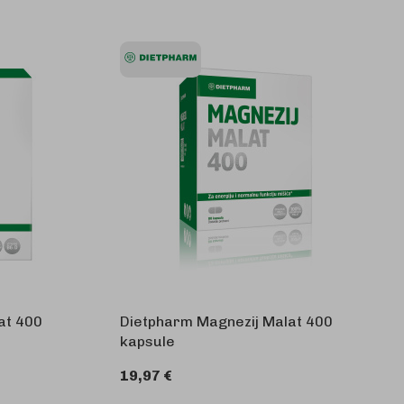
at 400
Dietpharm Magnezij Malat 400
kapsule
19,97 €
KOŠARICU
U KOŠARICU