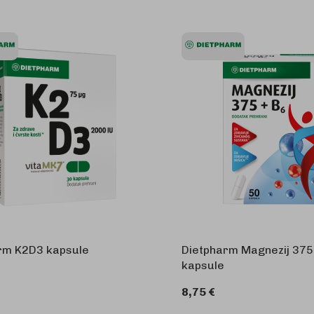
rm K2D3 kapsule
Dietpharm Magnezij 375
kapsule
8,75 €
U KOŠARICU
U 