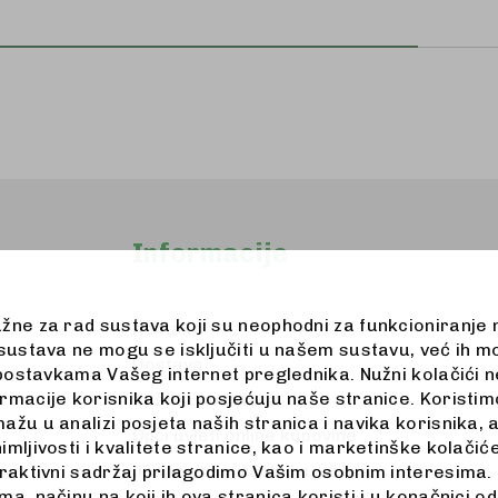
Informacije
užne za rad sustava koji su neophodni za funkcioniranje
Kontakt
 sustava ne mogu se isključiti u našem sustavu, već ih m
Dostava
u postavkama Vašeg internet preglednika. Nužni kolačići
rmacije korisnika koji posjećuju naše stranice. Koristimo
Zaštita podataka
ažu u analizi posjeta naših stranica i navika korisnika, 
Opći uvjeti online kupovine
imljivosti i kvalitete stranice, kao i marketinške kolač
Jednostrani raskid ugovora
eraktivni sadržaj prilagodimo Vašim osobnim interesima. 
a, načinu na koji ih ova stranica koristi i u konačnici od