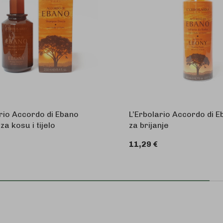
rio Accordo di Ebano
L’Erbolario Accordo di E
a kosu i tijelo
za brijanje
11,29 €
U KOŠARICU