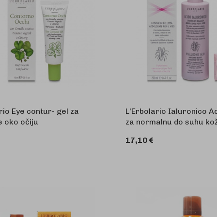
rio Eye contur- gel za
L'Erbolario Ialuronico A
 oko očiju
za normalnu do suhu kož
17,10 €
U KOŠARICU