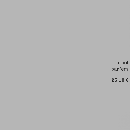
L`erbol
parfem
25,18 €