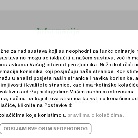
Informacije
užne za rad sustava koji su neophodni za funkcioniranje
Kontakt
 sustava ne mogu se isključiti u našem sustavu, već ih m
Dostava
u postavkama Vašeg internet preglednika. Nužni kolačići
rmacije korisnika koji posjećuju naše stranice. Koristimo
Zaštita podataka
ažu u analizi posjeta naših stranica i navika korisnika, 
Opći uvjeti online kupovine
imljivosti i kvalitete stranice, kao i marketinške kolač
Jednostrani raskid ugovora
eraktivni sadržaj prilagodimo Vašim osobnim interesima. 
a, načinu na koji ih ova stranica koristi i u konačnici od
Online rješavanje sporova
olačiće, kliknite na Postavke ☸
 kolačićima koje koristimo u
pravilima o kolačićima
.
ODBIJAM SVE OSIM NEOPHODNOG