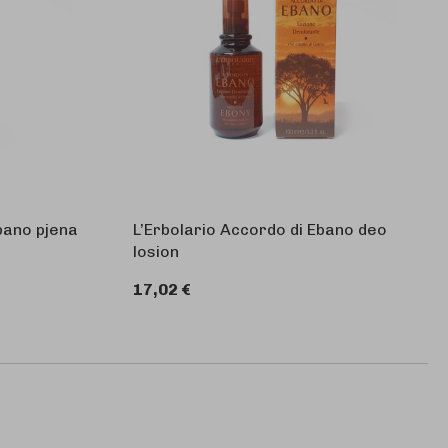
bano pjena
L’Erbolario Accordo di Ebano deo
losion
17,02 €
U KOŠARICU