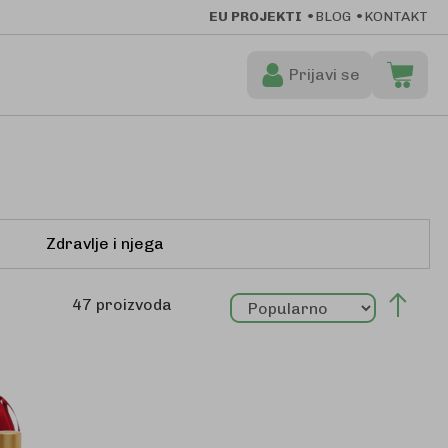
EU PROJEKTI
BLOG
KONTAKT
Prijavi se
Moja ko
Preskoči
na
sadržaj
Zdravlje i njega
Post
47
proizvoda
sila