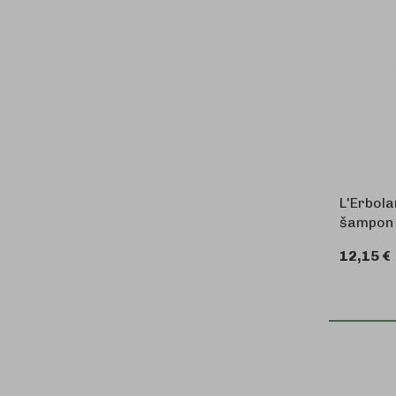
L'Erbola
šampon z
12,15 €