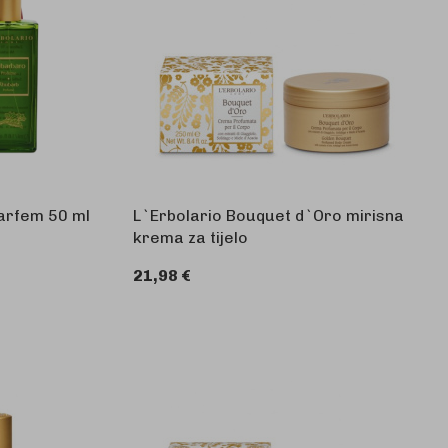
arfem 50 ml
L`Erbolario Bouquet d`Oro mirisna
krema za tijelo
21,98 €
U KOŠARICU