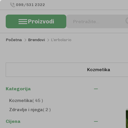
099/531 2322
Proizvodi
Pretraživanje
Početna
Brendovi
L’erbolario
Kozmetika
Kategorija
proizvodi
Kozmetika
45
proizvodi
Zdravlje i njega
2
Cijena