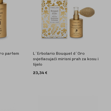
Oro parfem
L´Erbolario Bouquet d´Oro
svjetlacujaći mirisni prah za kosu i
tijelo
KOŠARICU
23,34 €