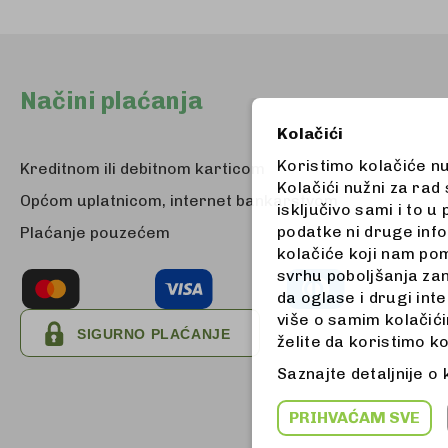
Načini plaćanja
Kolačići
Koristimo kolačiće n
Kreditnom ili debitnom karticom
Kolačići nužni za rad
Općom uplatnicom, internet bankarstvom
isključivo sami i to 
podatke ni druge info
Plaćanje pouzećem
kolačiće koji nam pom
svrhu poboljšanja zan
da oglase i drugi int
više o samim kolačićim
želite da koristimo k
Saznajte detaljnije o
PRIHVAĆAM SVE