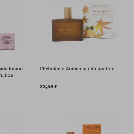
cido losion
L’Erbolario Ambraliquida parfem
u lica
23,58 €