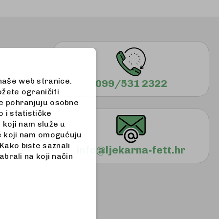
 naše web stranice.
099/531 2322
ožete ograničiti
 ne pohranjuju osobne
 i statističke
a koji nam služe u
iće koji nam omogućuju
Kako biste saznali
info@ljekarna-fett.hr
abrali na koji način