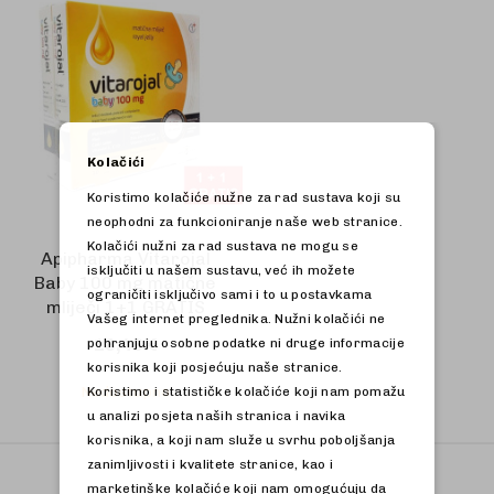
Kolačići
Koristimo kolačiće nužne za rad sustava koji su
neophodni za funkcioniranje naše web stranice.
Kolačići nužni za rad sustava ne mogu se
Apipharma Vitarojal
isključiti u našem sustavu, već ih možete
Baby 100 mg matične
ograničiti isključivo sami i to u postavkama
mliječi 1+1 GRATIS
Vašeg internet preglednika. Nužni kolačići ne
18,46 €
pohranjuju osobne podatke ni druge informacije
korisnika koji posjećuju naše stranice.
Nedostupno
Koristimo i statističke kolačiće koji nam pomažu
u analizi posjeta naših stranica i navika
korisnika, a koji nam služe u svrhu poboljšanja
zanimljivosti i kvalitete stranice, kao i
marketinške kolačiće koji nam omogućuju da