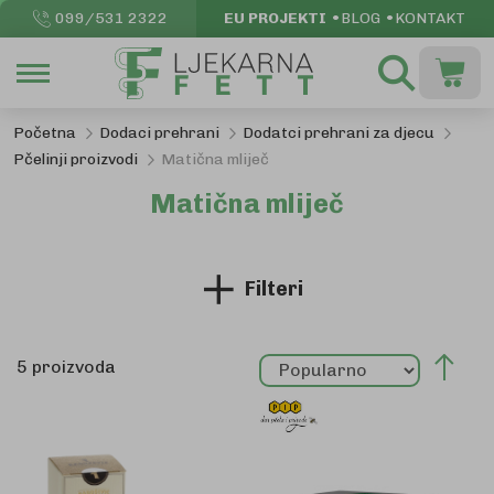
099/531 2322
EU PROJEKTI
BLOG
KONTAKT
Pretraži
Moja k
Početna
Dodaci prehrani
Dodatci prehrani za djecu
Pčelinji proizvodi
Matična mliječ
Matična mliječ
Filteri
Pos
5
proizvoda
sil