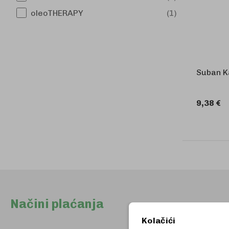
oleoTHERAPY
1
Suban K
9,38 €
Načini plaćanja
Kolačići