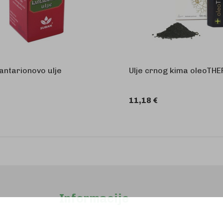
antarionovo ulje
Ulje crnog kima oleoTH
11,18 €
U KOŠARICU
U 
Informacije