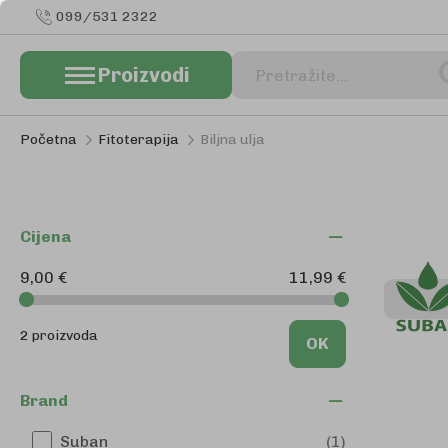
099/531 2322
Proizvodi
Pretraživanje
Početna
Fitoterapija
Biljna ulja
Cijena
9,00 €
11,99 €
2 proizvoda
OK
Brand
Suban
1