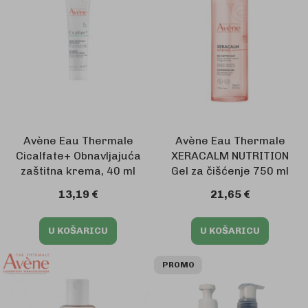
Avène Eau Thermale
Avène Eau Thermale
Cicalfate+ Obnavljajuća
XERACALM NUTRITION
zaštitna krema, 40 ml
Gel za čišćenje 750 ml
13,19 €
21,65 €
U KOŠARICU
U KOŠARICU
PROMO