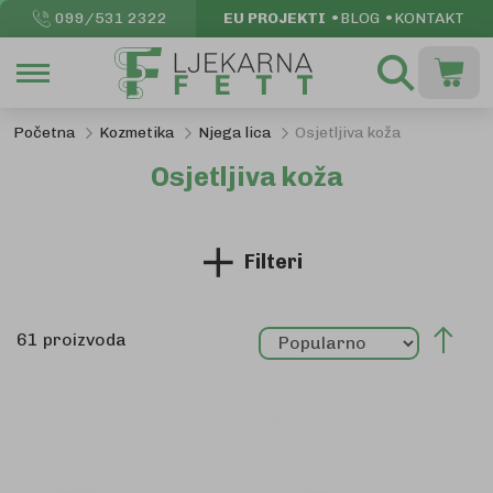
099/531 2322
EU PROJEKTI
BLOG
KONTAKT
Pretraži
Moja k
Početna
Kozmetika
Njega lica
Osjetljiva koža
Osjetljiva koža
Filteri
Pos
61
proizvoda
sil