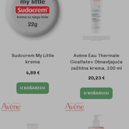
Sudocrem My Little
Avène Eau Thermale
krema
Cicalfate+ Obnavljajuća
zaštitna krema, 100 ml
4,89 €
20,23 €
U KOŠARICU
U KOŠARICU