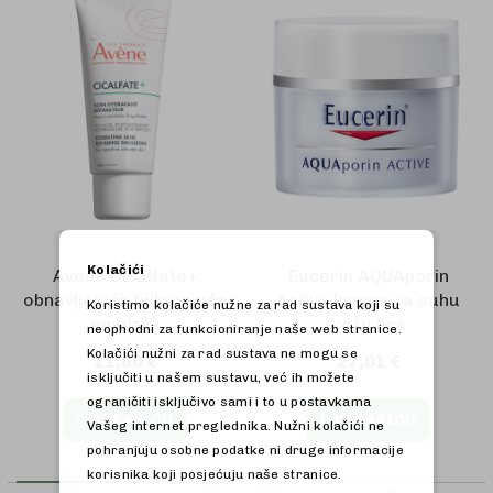
Kolačići
Avene Cicalfate+
Eucerin AQUAporin
obnavljajuća hidrirajuća
Active krema za suhu
Koristimo kolačiće nužne za rad sustava koji su
emulzija
kožu lica
neophodni za funkcioniranje naše web stranice.
Kolačići nužni za rad sustava ne mogu se
11,60 €
27,01 €
isključiti u našem sustavu, već ih možete
ograničiti isključivo sami i to u postavkama
U KOŠARICU
U KOŠARICU
Vašeg internet preglednika. Nužni kolačići ne
pohranjuju osobne podatke ni druge informacije
korisnika koji posjećuju naše stranice.