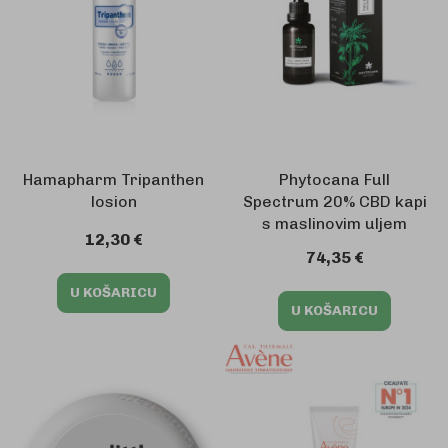
Hamapharm Tripanthen
Phytocana Full
losion
Spectrum 20% CBD kapi
s maslinovim uljem
12,30 €
74,35 €
U KOŠARICU
U KOŠARICU