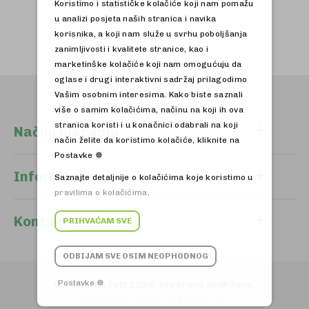
Koristimo i statističke kolačiće koji nam pomažu
u analizi posjeta naših stranica i navika
korisnika, a koji nam služe u svrhu poboljšanja
zanimljivosti i kvalitete stranice, kao i
marketinške kolačiće koji nam omogućuju da
oglase i drugi interaktivni sadržaj prilagodimo
Vašim osobnim interesima. Kako biste saznali
više o samim kolačićima, načinu na koji ih ova
stranica koristi i u konačnici odabrali na koji
Načini plaćanja
način želite da koristimo kolačiće, kliknite na
Postavke ☸
Informacije
Saznajte detaljnije o kolačićima koje koristimo u
pravilima o kolačićima
.
Kontakt
PRIHVAĆAM SVE
ODBIJAM SVE OSIM NEOPHODNOG
Postavke ☸
© Ljekarna Fett 2026. sva prava pridržana.
Izrada web shopa:
Digitalni Plan