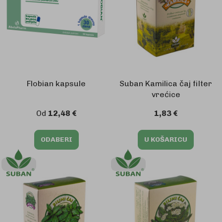
Flobian kapsule
Suban Kamilica čaj filter
vrećice
Od
12,48 €
1,83 €
ODABERI
U KOŠARICU