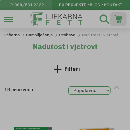
099/531 2322
EU PROJEKTI
BLOG
KONTAKT
Pretraži
Moja k
Početna
Samoliječenje
Probava
Nadutost i vjetrovi
Nadutost i vjetrovi
Filteri
Pos
16
proizvoda
sil