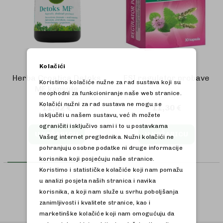
Kolačići
Herba Croatica Detoks
ESI regulator probave
Koristimo kolačiće nužne za rad sustava koji su
MF kapsule
neophodni za funkcioniranje naše web stranice.
Kolačići nužni za rad sustava ne mogu se
11,92 €
11,30 €
isključiti u našem sustavu, već ih možete
ograničiti isključivo sami i to u postavkama
U KOŠARICU
U KOŠARICU
Vašeg internet preglednika. Nužni kolačići ne
pohranjuju osobne podatke ni druge informacije
korisnika koji posjećuju naše stranice.
Koristimo i statističke kolačiće koji nam pomažu
u analizi posjeta naših stranica i navika
korisnika, a koji nam služe u svrhu poboljšanja
zanimljivosti i kvalitete stranice, kao i
marketinške kolačiće koji nam omogućuju da