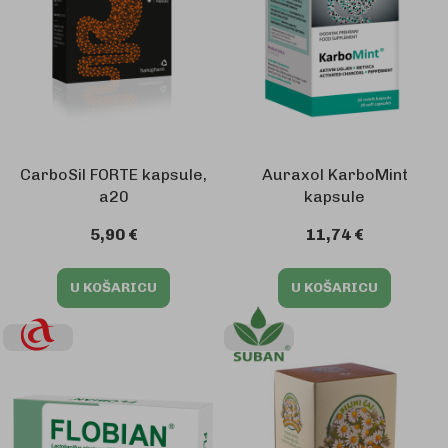
CarboSil FORTE kapsule,
Auraxol KarboMint
a20
kapsule
5,90 €
11,74 €
U KOŠARICU
U KOŠARICU