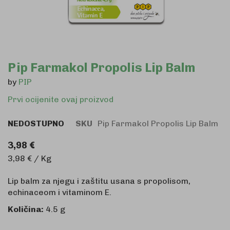
Skip
Pip Farmakol Propolis Lip Balm
to
by
PIP
the
beginning
Prvi ocijenite ovaj proizvod
of
the
NEDOSTUPNO
SKU
Pip Farmakol Propolis Lip Balm
images
gallery
3,98 €
3,98 € / Kg
Lip balm za njegu i zaštitu usana s propolisom,
echinaceom i vitaminom E.
Količina:
4.5 g