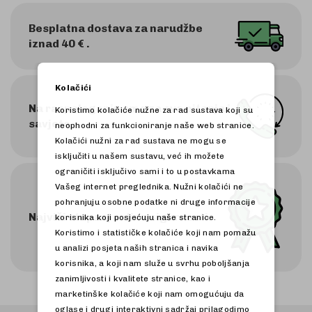
Besplatna dostava za narudžbe
iznad 40 € .
Kolačići
Na raspolaganju smo za sva pitanja i
Koristimo kolačiće nužne za rad sustava koji su
savjete.
neophodni za funkcioniranje naše web stranice.
Kolačići nužni za rad sustava ne mogu se
isključiti u našem sustavu, već ih možete
ograničiti isključivo sami i to u postavkama
Vašeg internet preglednika. Nužni kolačići ne
pohranjuju osobne podatke ni druge informacije
Najviši stupanj online sigurnosti.
korisnika koji posjećuju naše stranice.
Koristimo i statističke kolačiće koji nam pomažu
u analizi posjeta naših stranica i navika
korisnika, a koji nam služe u svrhu poboljšanja
zanimljivosti i kvalitete stranice, kao i
marketinške kolačiće koji nam omogućuju da
oglase i drugi interaktivni sadržaj prilagodimo