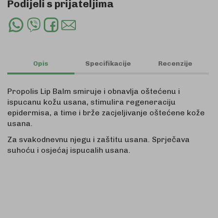
Podijeli s prijateljima
Whatsapp
Viber
Facebook
Email
Share
Share
Share
Share
Opis
Specifikacije
Recenzije
Propolis Lip Balm smiruje i obnavlja oštećenu i
ispucanu kožu usana, stimulira regeneraciju
epidermisa, a time i brže zacjeljivanje oštećene kože
usana.
Za svakodnevnu njegu i zaštitu usana. Sprječava
suhoću i osjećaj ispucalih usana.