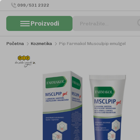
099/531 2322
Proizvodi
Pretraživanje
Početna
Kozmetika
Pip Farmakol Musculpip emulgel
Skip
to
the
end
of
the
images
gallery