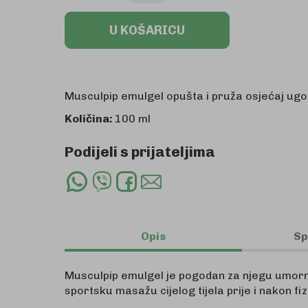
U KOŠARICU
Musculpip emulgel opušta i pruža osjećaj ugo
Količina:
100 ml
Podijeli s prijateljima
Whatsapp
Viber
Facebook
Email
Share
Share
Share
Share
Opis
Sp
Musculpip emulgel je pogodan za njegu umorni
sportsku masažu cijelog tijela prije i nakon fiz