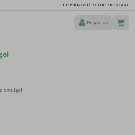
EU PROJEKTI
BLOG
KONTAKT
Prijavi se
Moja ko
Preskoči
na
gel
sadržaj
p emulgel