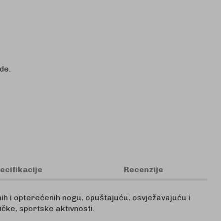
de.
ecifikacije
Recenzije
h i opterećenih nogu, opuštajuću, osvježavajuću i
ičke, sportske aktivnosti.