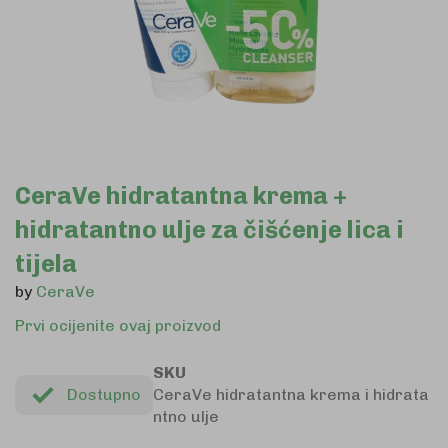
Skip
CeraVe hidratantna krema +
to
hidratantno ulje za čišćenje lica i
the
beginning
tijela
of
by
CeraVe
the
images
Prvi ocijenite ovaj proizvod
gallery
SKU
Dostupno
CeraVe hidratantna krema i hidrata
ntno ulje