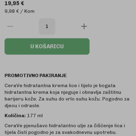
19,95 €
9,98 € / Kom
U KOŠARICU
PROMOTIVNO PAKIRANJE
CeraVe hidratantna krema lice i tijelo je bogata
hidratantna krema koja njeguje i obnavlja zaštitnu
barijeru kože. Za suhu do vrlo suhu kožu. Pogodno za
djecu i odrasle.
Količina:
177 ml
CeraVe pjenušavo hidratantno ulje za čišćenje lica i
tijela čisti pogodno je za svakodnevnu upotrebu.