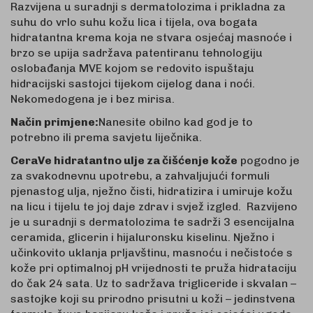
Razvijena u suradnji s dermatolozima i prikladna za
suhu do vrlo suhu kožu lica i tijela, ova bogata
hidratantna krema koja ne stvara osjećaj masnoće i
brzo se upija sadržava patentiranu tehnologiju
oslobađanja MVE kojom se redovito ispuštaju
hidracijski sastojci tijekom cijelog dana i noći.
Nekomedogena je i bez mirisa.
Način primjene:
Nanesite obilno kad god je to
potrebno ili prema savjetu liječnika.
CeraVe hidratantno ulje za čišćenje kože
pogodno je
za svakodnevnu upotrebu, a zahvaljujući formuli
pjenastog ulja, nježno čisti, hidratizira i umiruje kožu
na licu i tijelu te joj daje zdrav i svjež izgled. Razvijeno
je u suradnji s dermatolozima te sadrži 3 esencijalna
ceramida, glicerin i hijaluronsku kiselinu. Nježno i
učinkovito uklanja prljavštinu, masnoću i nečistoće s
kože pri optimalnoj pH vrijednosti te pruža hidrataciju
do čak 24 sata. Uz to sadržava trigliceride i skvalan –
sastojke koji su prirodno prisutni u koži – jedinstvena