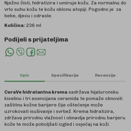
Nježno čisti, hidratizira i umiruje kožu. Za normalnu do
vrlo suhu kožu te kožu sklonu atopiji. Pogodno je za
bebe, djecu i odrasle.
Količina:
236 ml
Podijeli s prijateljima
Whatsapp
Viber
Facebook
Email
Share
Share
Share
Share
Opis
Specifikacije
Recenzije
CeraVe hidratantna krema
sadržava hijaluronsku
kiselinu i tri esencijana ceramida te pomaže obnoviti
zaštitnu kožne barijere čije oštećenje može
uzrokovati isušivanje i svrbež. Krema hidratizira,
zdržava prirodnu vlažnost i obnavlja prirodnu barijeru
kože te može poboljšati izgled i osjećaj na koži.