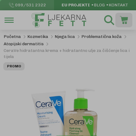
099/531 2322
EU PROJEKTI
BLOG
KONTAKT
Pretraži
Moja k
Početna
Kozmetika
Njega lica
Problematična koža
Atopijski dermatitis
CeraVe hidratantna krema + hidratantno ulje za čišćenje lica i
tijela
Skip
PROMO
to
the
end
of
the
images
gallery