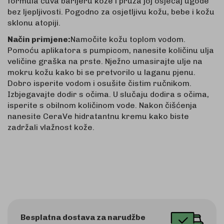
formula čuva barijeru kože i pruža joj osjećaj ugode
bez ljepljivosti. Pogodno za osjetljivu kožu, bebe i kožu
sklonu atopiji.
Način primjene:
Namočite kožu toplom vodom.
Pomoću aplikatora s pumpicom, nanesite količinu ulja
veličine graška na prste. Nježno umasirajte ulje na
mokru kožu kako bi se pretvorilo u laganu pjenu.
Dobro isperite vodom i osušite čistim ručnikom.
Izbjegavajte dodir s očima. U slučaju dodira s očima,
isperite s obilnom količinom vode. Nakon čišćenja
nanesite CeraVe hidratantnu kremu kako biste
zadržali vlažnost kože.
Besplatna dostava za narudžbe