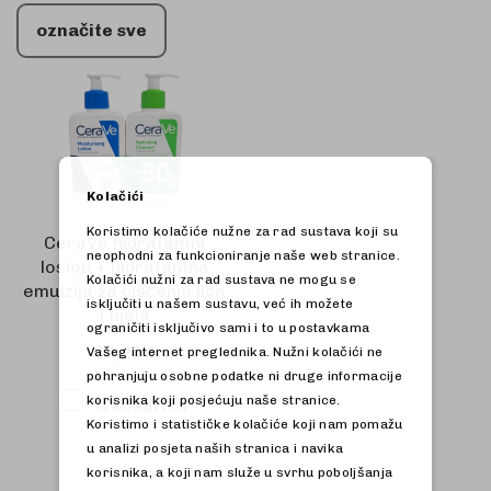
označite sve
Kolačići
Koristimo kolačiće nužne za rad sustava koji su
CeraVe hidratantni
neophodni za funkcioniranje naše web stranice.
losion + hidratantna
Kolačići nužni za rad sustava ne mogu se
emulzija za čišćenje lica
isključiti u našem sustavu, već ih možete
i tijela
ograničiti isključivo sami i to u postavkama
20,22 €
Vašeg internet preglednika. Nužni kolačići ne
pohranjuju osobne podatke ni druge informacije
korisnika koji posjećuju naše stranice.
U košaricu
Koristimo i statističke kolačiće koji nam pomažu
u analizi posjeta naših stranica i navika
korisnika, a koji nam služe u svrhu poboljšanja